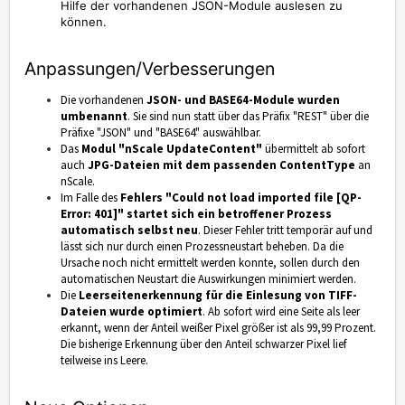
Hilfe der vorhandenen JSON-Module auslesen zu
können.
Anpassungen/Verbesserungen
Die vorhandenen
JSON- und BASE64-Module wurden
umbenannt
. Sie sind nun statt über das Präfix "REST" über die
Präfixe "JSON" und "BASE64" auswählbar.
Das
Modul "nScale UpdateContent"
übermittelt ab sofort
auch
JPG-Dateien mit dem passenden ContentType
an
nScale.
Im Falle des
Fehlers "Could not load imported file [QP-
Error: 401]" startet sich ein betroffener Prozess
automatisch selbst neu
. Dieser Fehler tritt temporär auf und
lässt sich nur durch einen Prozessneustart beheben. Da die
Ursache noch nicht ermittelt werden konnte, sollen durch den
automatischen Neustart die Auswirkungen minimiert werden.
Die
Leerseitenerkennung für die Einlesung von TIFF-
Dateien wurde optimiert
. Ab sofort wird eine Seite als leer
erkannt, wenn der Anteil weißer Pixel größer ist als 99,99 Prozent.
Die bisherige Erkennung über den Anteil schwarzer Pixel lief
teilweise ins Leere.