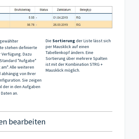
Die
Sortierung
der Liste lässt sich
sgewählter
per Mausklick auf einen
te stehen definierte
Tabellenkopf ändern. Eine
 Verfügung. Dazu
Sortierung über mehrere Spalten
Standard "Aufgabe"
ist mit der Kombination STRG +
t am". Alle weiteren
Mausklick möglich.
d abhängig von Ihrer
figuration. Sie zeigen
l der in den Aufgaben
 Daten an.
en bearbeiten