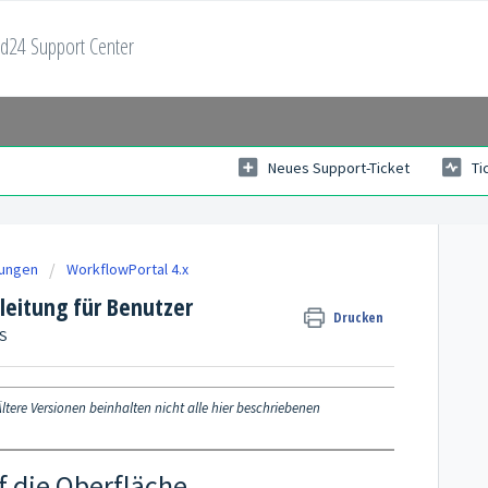
d24 Support Center
Neues Support-Ticket
Ti
tungen
WorkflowPortal 4.x
leitung für Benutzer
Drucken
GS
Ältere Versionen beinhalten nicht alle hier beschriebenen
uf die Oberfläche